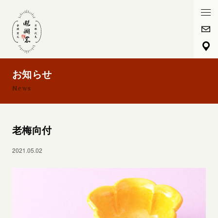
HOME
醍醐窯について
お知らせ
News
醍醐窯の歴史
楽焼プレミアム陶芸体験
老梅向付
フォトギャラリー
2021.05.02
春
夏
秋
冬
通年
お知らせ
お問い合わせ
メール
アクセスマップ