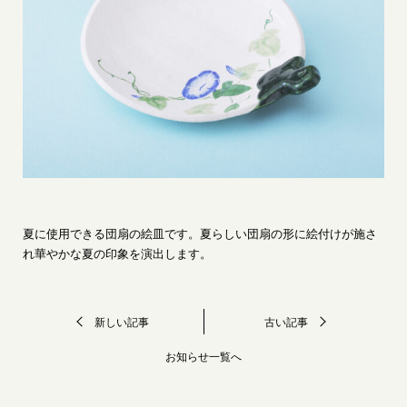
〒601-1325 京都市伏見区醍醐東大路町20-5
© 2020 Daigogama
夏に使用できる団扇の絵皿です。夏らしい団扇の形に絵付けが施さ
れ華やかな夏の印象を演出します。
新しい記事
古い記事
お知らせ一覧へ