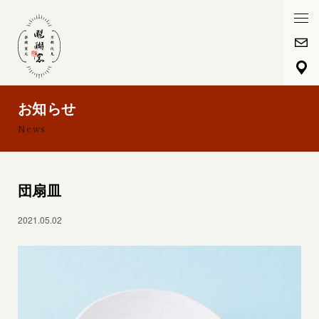
HOME
醍醐窯について
お知らせ
News
醍醐窯の歴史
楽焼プレミアム陶芸体験
団扇皿
フォトギャラリー
2021.05.02
春
夏
秋
冬
通年
お知らせ
お問い合わせ
メール
アクセスマップ