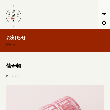
HOME
醍醐窯について
お知らせ
News
醍醐窯の歴史
楽焼プレミアム陶芸体験
俵蓋物
フォトギャラリー
2021.05.02
春
夏
秋
冬
通年
お知らせ
お問い合わせ
メール
アクセスマップ