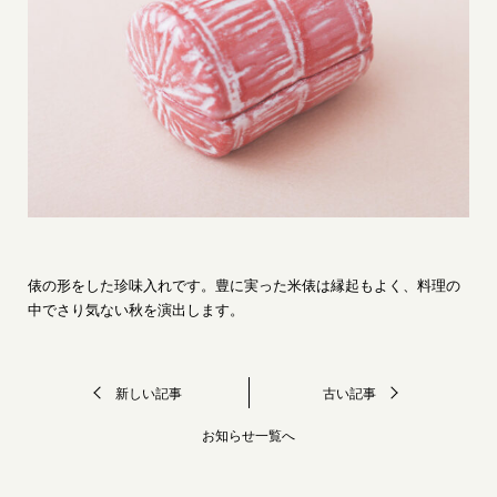
〒601-1325 京都市伏見区醍醐東大路町20-5
© 2020 Daigogama
俵の形をした珍味入れです。豊に実った米俵は縁起もよく、料理の
中でさり気ない秋を演出します。
新しい記事
古い記事
お知らせ一覧へ